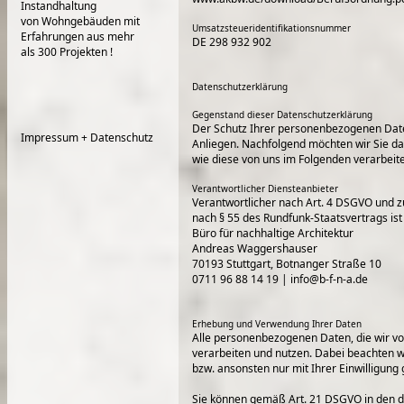
Instandhaltung
von Wohngebäuden mit
Umsatzsteueridentifikationsnummer
Erfahrungen aus mehr
DE 298 932 902
als 300 Projekten !
Datenschutzerklärung
Gegenstand dieser Datenschutzerklärung
Der Schutz Ihrer personenbezogenen Daten
Impressum + Datenschutz
Anliegen. Nachfolgend möchten wir Sie da
wie diese von uns im Folgenden verarbeit
Verantwortlicher Diensteanbieter
Verantwortlicher nach Art. 4 DSGVO und 
nach § 55 des Rundfunk-Staatsvertrags ist 
Büro für nachhaltige Architektur
Andreas Waggershauser
70193 Stuttgart, Botnanger Straße 10
0711 96 88 14 19 | info@b-f-n-a.de
Erhebung und Verwendung Ihrer Daten
Alle personenbezogenen Daten, die wir v
verarbeiten und nutzen. Dabei beachten wi
bzw. ansonsten nur mit Ihrer Einwilligung 
Sie können gemäß Art. 21 DSGVO in den d