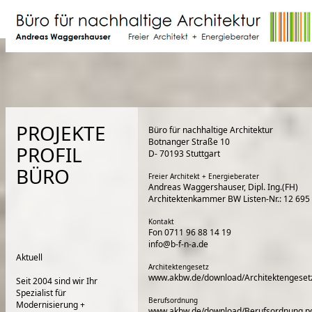
PROJEKTE
Büro für nachhaltige Architektur
Botnanger Straße 10
PROFIL
D- 70193 Stuttgart
BÜRO
Freier Architekt + Energieberater
Andreas Waggershauser, Dipl. Ing.(FH)
Architektenkammer BW Listen-Nr.: 12 695
Kontakt
Fon 0711 96 88 14 19
info@b-f-n-a.de
Aktuell
Architektengesetz
www.akbw.de/download/Architektengeset
Seit 2004 sind wir Ihr
Spezialist für
Berufsordnung
Modernisierung +
www.akbw.de/download/Berufsordnung.p