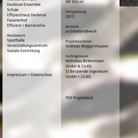
WF 950 m²
Denkmal-Ensemble
Schule
Fertigstellung
Effizienzhaus Denkmal
2015
Fasanenhof
Effizient + Barrierefrei
Architekt
architekten@work
Wettbewerb
Sporthalle
Projektbearbeiter
Veranstaltungszentrum
Andreas Waggershauser
Soziale Einrichtung
Fachingenieure
Wohnbau Birkenmaier
GmbH & Co.KG
SI Beratende Ingenieure
Impressum + Datenschutz
GmbH + Co.KG
PDF Projektblatt