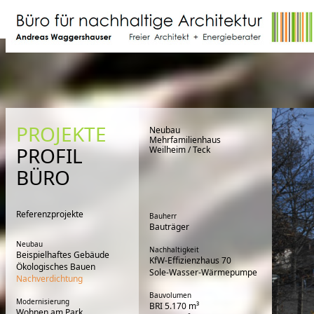
PROJEKTE
Neubau
Mehrfamilienhaus
PROFIL
Weilheim / Teck
BÜRO
Referenzprojekte
Bauherr
Bauträger
Neubau
Nachhaltigkeit
Beispielhaftes Gebäude
KfW-Effizienzhaus 70
Ökologisches Bauen
Sole-Wasser-Wärmepumpe
Nachverdichtung
Bauvolumen
Modernisierung
BRI 5.170 m³
Wohnen am Park