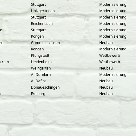
Stuttgart
Modernisierung
Holzgerlingen
Modernisierung
Stuttgart
Modernisierung
Reichenbach
Modernisierung
le
Stuttgart
Modernisierung
Köngen
Modernisierung
en
Gammelshausen
Neubau
Köngen
Modernisierung
Pfungstadt
Wettbewerb
ntrum
Heidenheim
Wettbewerb
Weingarten
Neubau
A- Dornbirn
Modernisierung
A- Dafins
Neubau
Donaueschingen
Neubau
d
Freiburg
Neubau