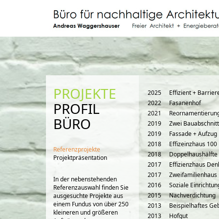
PROJEKTE
2025
Effizient + Barrier
2022
Fasanenhof
PROFIL
2021
Reornamentierun
BÜRO
2019
Zwei Bauabschnit
2019
Fassade + Aufzug
2018
Effizeinzhaus 100
Referenzprojekte
2018
Doppelhaushälfte
Projektpräsentation
2017
Effizienzhaus De
2017
Zweifamilienhaus
In der nebenstehenden
2016
Soziale Einrichtun
Referenzauswahl finden Sie
2015
Nachverdichtung
ausgesuchte Projekte aus
einem Fundus von über 250
2013
Beispielhaftes G
kleineren und größeren
2013
Hofgut