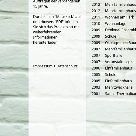
Aufträgen der vergangenen
2012
Mehrfamilienhaus
15 Jahre.
2012
Mehrfamilienhaus
Durch einen "Mausklick" auf
2011
Wohnen am Park
den Hinweis "PDF" können
2010
Wohnanlage
Sie sich das Projektblatt mit
2009
Denkmal-Ensemb
weiterführenden
2009
Schule
Informationen
herunterladen.
2009
Ökologisches Bau
2007
Mehrfamilienhaus
2007
Sporthalle
2007
Veranstaltungsze
Impressum + Datenschutz
2006
Einfamilienhaus
2005
Schule
2005
Einfamilienhaus
2003
Mehrzweckhalle
2001
Sauna Thermalba