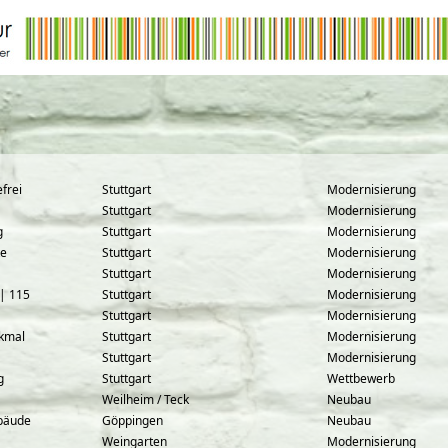
efrei
Stuttgart
Modernisierung
Stuttgart
Modernisierung
g
Stuttgart
Modernisierung
te
Stuttgart
Modernisierung
Stuttgart
Modernisierung
 | 115
Stuttgart
Modernisierung
Stuttgart
Modernisierung
nkmal
Stuttgart
Modernisierung
Stuttgart
Modernisierung
g
Stuttgart
Wettbewerb
Weilheim / Teck
Neubau
ebäude
Göppingen
Neubau
Weingarten
Modernisierung