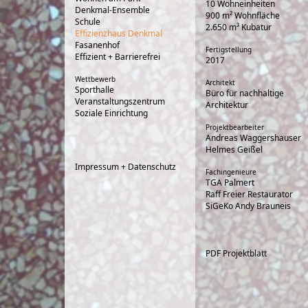
10 Wohneinheiten
Denkmal-Ensemble
900 m² Wohnfläche
Schule
2.650 m³ Kubatur
Effizienzhaus Denkmal
Fasanenhof
Fertigstellung
Effizient + Barrierefrei
2017
Wettbewerb
Architekt
Sporthalle
Büro für nachhaltige
Veranstaltungszentrum
Architektur
Soziale Einrichtung
Projektbearbeiter
Andreas Waggershauser
Helmes Geißel
Impressum + Datenschutz
Fachingenieure
TGA Palmert
Raff Freier Restaurator
SiGeKo Andy Brauneis
PDF Projektblatt