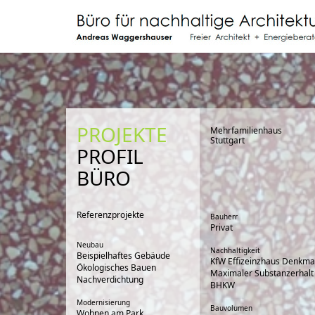
PROJEKTE
Mehrfamilienhaus
Stuttgart
PROFIL
BÜRO
Referenzprojekte
Bauherr
Privat
Neubau
Nachhaltigkeit
Beispielhaftes Gebäude
KfW Effizeinzhaus Denkma
Ökologisches Bauen
Maximaler Substanzerhalt
Nachverdichtung
BHKW
Modernisierung
Bauvolumen
Wohnen am Park