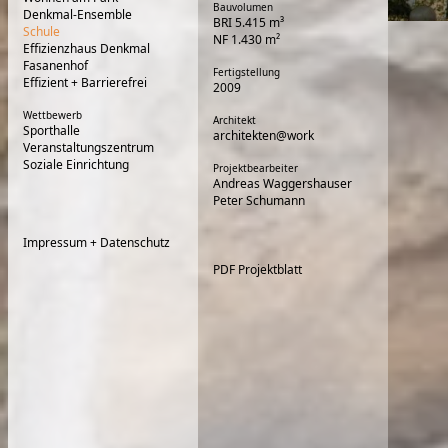
Bauvolumen
Denkmal-Ensemble
BRI 5.415 m³
Schule
NF 1.430 m²
Effizienzhaus Denkmal
Fasanenhof
Fertigstellung
Effizient + Barrierefrei
2009
Wettbewerb
Architekt
Sporthalle
architekten@work
Veranstaltungszentrum
Soziale Einrichtung
Projektbearbeiter
Andreas Waggershauser
Peter Schumann
Impressum + Datenschutz
PDF Projektblatt