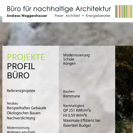
PROJEKTE
Modernisierung
Schule
PROFIL
Köngen
BÜRO
Referenzprojekte
Bauherr
Kommune
Neubau
Nachhaltigkeit
Beispielhaftes Gebäude
QP 251 kWh/m²a
Ökologisches Bauen
Ht 0,59 W/m²K
Nachverdichtung
Maximale Effizienz bei
fixiertem Budget
Modernisierung
Wohnen am Park